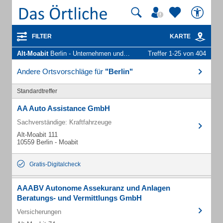
FILTER
KARTE
Alt-Moabit
Berlin - Unternehmen und Personen
Treffer 1-25 von 404
Andere Ortsvorschläge für
"Berlin"
Standardtreffer
AA Auto Assistance GmbH
Sachverständige: Kraftfahrzeuge
Alt-Moabit 111
10559 Berlin - Moabit
Gratis-Digitalcheck
AAABV Autonome Assekuranz und Anlagen
Beratungs- und Vermittlungs GmbH
Versicherungen