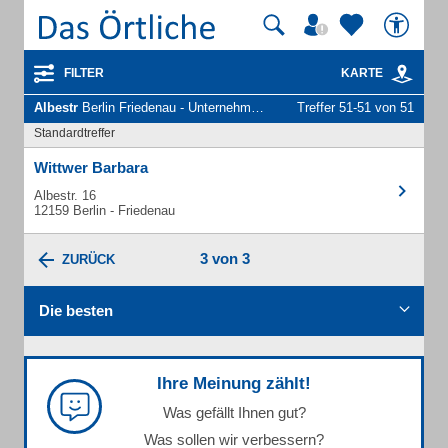
FILTER
KARTE
Albestr
Berlin Friedenau - Unternehmen und Personen
Treffer 51-51 von 51
Standardtreffer
Wittwer Barbara
Albestr. 16
12159 Berlin - Friedenau
3 von 3
ZURÜCK
Die besten
Ihre Meinung zählt!
Was gefällt Ihnen gut?
Was sollen wir verbessern?