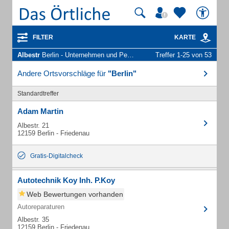
FILTER
KARTE
Albestr
Berlin - Unternehmen und Personen
Treffer 1-25 von 53
Andere Ortsvorschläge für
"Berlin"
Standardtreffer
Adam Martin
Albestr. 21
12159 Berlin - Friedenau
Gratis-Digitalcheck
Autotechnik Koy Inh. P.Koy
Web Bewertungen vorhanden
Autoreparaturen
Albestr. 35
12159 Berlin - Friedenau