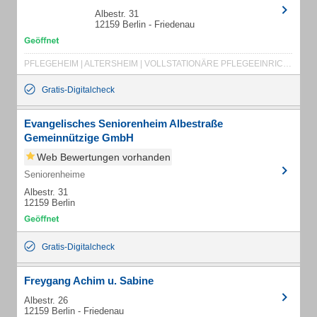
Albestr. 31
12159 Berlin - Friedenau
PFLEGEHEIM | ALTERSHEIM | VOLLSTATIONÄRE PFLEGEEINRICHTUNG | LEBENSWELTEN | DEMENZ | PFLEGEEINRICHTUNG FÜR DEMENZKRANKE | DIAKONIE | DIAKONISCHES WERK | PFLEGEHEIM FRIEDENAU | PFLEGEHEIM BERLIN SCHÖNEBERG | SENIORENHEIM WILMERSDORF | SENIORENHEIM STEGLITZ | EVANGELISCHES SENIORENHEIM
Gratis-Digitalcheck
Evangelisches Seniorenheim Albestraße
Gemeinnützige GmbH
Web Bewertungen vorhanden
Seniorenheime
Albestr. 31
12159 Berlin
Gratis-Digitalcheck
Freygang Achim u. Sabine
Albestr. 26
12159 Berlin - Friedenau