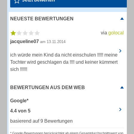
NEUESTE BEWERTUNGEN
via
golocal
jacqueline07
am 13.11.2014
ich würde mein Kind da nicht einschulen !!!!! meine
Tochter wird geschlagen da !!!! und keiner kümmert
sich !!!!!!
BEWERTUNGEN AUS DEM WEB
Google*
4.4
von
5
basierend auf 9 Bewertungen
* Google-Bewertungen berücksichtigt ab einem Gesamtdurchschnittswert von