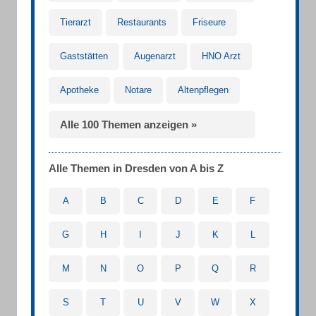
Tierarzt
Restaurants
Friseure
Gaststätten
Augenarzt
HNO Arzt
Apotheke
Notare
Altenpflegen
Alle 100 Themen anzeigen »
Alle Themen in Dresden von A bis Z
A
B
C
D
E
F
G
H
I
J
K
L
M
N
O
P
Q
R
S
T
U
V
W
X