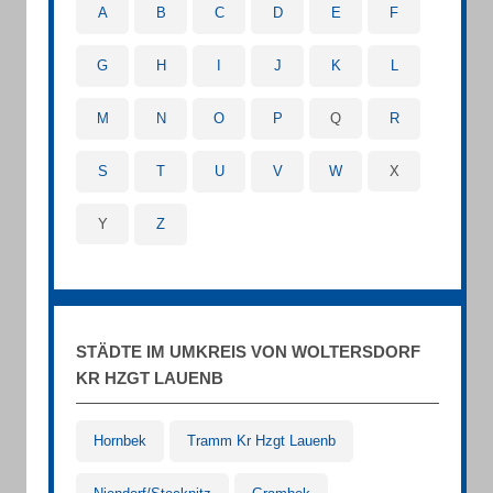
A
B
C
D
E
F
G
H
I
J
K
L
M
N
O
P
Q
R
S
T
U
V
W
X
Y
Z
STÄDTE IM UMKREIS VON WOLTERSDORF
KR HZGT LAUENB
Hornbek
Tramm Kr Hzgt Lauenb