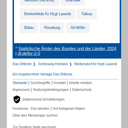
Niendorf/Stecknitz
Grambek
Breitenfelde Kr Hzgt Lauenb
Talkau
Bälau
Roseburg
Alt-Mölln
*
Statistische Ämter des Bundes und der Länder, 2024
|
dl-de/by-2-0
Das Örtliche
Schleswig-Holstein
Woltersdorf Kr Hzgt Lauenb
Ein Angebot Ihrer Verlage Das Örtliche.
|
|
|
Startseite
Suchbegriffe
Kontakt
Inhalte melden
|
|
Impressum
Nutzungsbedingungen
Datenschutz
Datenschutz-Einstellungen
|
Facebook - Fan werden
Auf Instagram folgen
Über den Messenger suchen
Zur Desktop-Seite wechseln