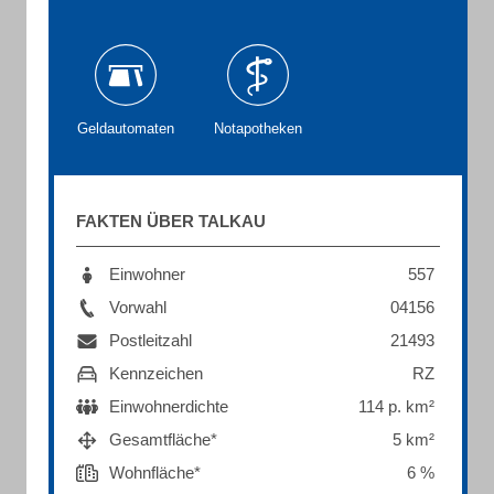
Geldautomaten
Notapotheken
FAKTEN ÜBER TALKAU
Einwohner
557
Vorwahl
04156
Postleitzahl
21493
Kennzeichen
RZ
Einwohnerdichte
114 p. km²
Gesamtfläche*
5 km²
Wohnfläche*
6 %