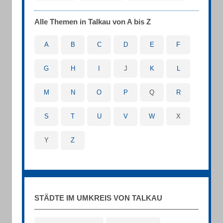
Alle Themen in Talkau von A bis Z
A
B
C
D
E
F
G
H
I
J
K
L
M
N
O
P
Q
R
S
T
U
V
W
X
Y
Z
STÄDTE IM UMKREIS VON TALKAU