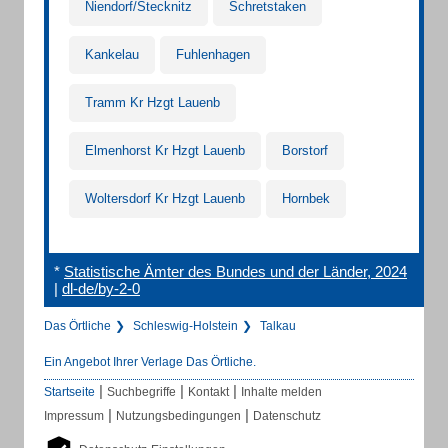
Niendorf/Stecknitz
Schretstaken
Kankelau
Fuhlenhagen
Tramm Kr Hzgt Lauenb
Elmenhorst Kr Hzgt Lauenb
Borstorf
Woltersdorf Kr Hzgt Lauenb
Hornbek
*
Statistische Ämter des Bundes und der Länder, 2024
|
dl-de/by-2-0
Das Örtliche
Schleswig-Holstein
Talkau
Ein Angebot Ihrer Verlage Das Örtliche.
|
|
|
Startseite
Suchbegriffe
Kontakt
Inhalte melden
|
|
Impressum
Nutzungsbedingungen
Datenschutz