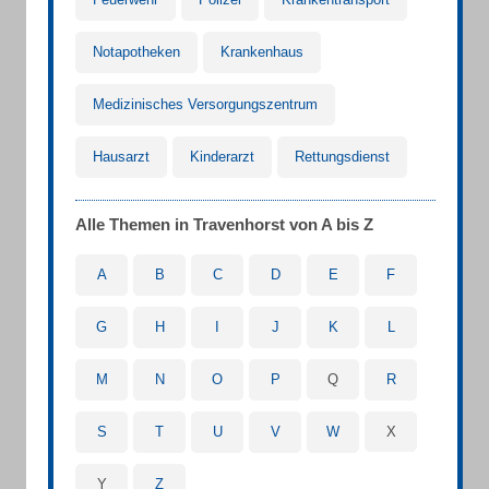
Notapotheken
Krankenhaus
Medizinisches Versorgungszentrum
Hausarzt
Kinderarzt
Rettungsdienst
Alle Themen in Travenhorst von A bis Z
A
B
C
D
E
F
G
H
I
J
K
L
M
N
O
P
Q
R
S
T
U
V
W
X
Y
Z