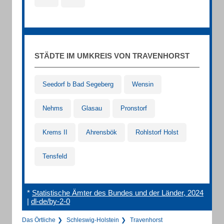
STÄDTE IM UMKREIS VON TRAVENHORST
Seedorf b Bad Segeberg
Wensin
Nehms
Glasau
Pronstorf
Krems II
Ahrensbök
Rohlstorf Holst
Tensfeld
*
Statistische Ämter des Bundes und der Länder, 2024
|
dl-de/by-2-0
Das Örtliche
Schleswig-Holstein
Travenhorst