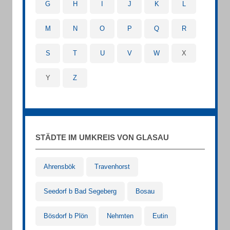
G
H
I
J
K
L
M
N
O
P
Q
R
S
T
U
V
W
X
Y
Z
STÄDTE IM UMKREIS VON GLASAU
Ahrensbök
Travenhorst
Seedorf b Bad Segeberg
Bosau
Bösdorf b Plön
Nehmten
Eutin