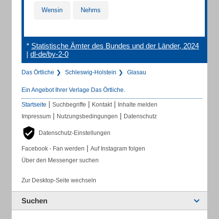
Wensin
Nehms
*
Statistische Ämter des Bundes und der Länder, 2024
|
dl-de/by-2-0
Das Örtliche
Schleswig-Holstein
Glasau
Ein Angebot Ihrer Verlage Das Örtliche.
|
|
|
Startseite
Suchbegriffe
Kontakt
Inhalte melden
|
|
Impressum
Nutzungsbedingungen
Datenschutz
Datenschutz-Einstellungen
|
Facebook - Fan werden
Auf Instagram folgen
Über den Messenger suchen
Zur Desktop-Seite wechseln
Suchen