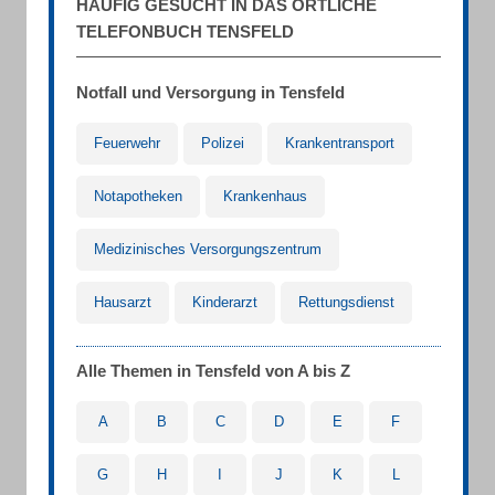
HÄUFIG GESUCHT IN DAS ÖRTLICHE
TELEFONBUCH TENSFELD
Notfall und Versorgung in Tensfeld
Feuerwehr
Polizei
Krankentransport
Notapotheken
Krankenhaus
Medizinisches Versorgungszentrum
Hausarzt
Kinderarzt
Rettungsdienst
Alle Themen in Tensfeld von A bis Z
A
B
C
D
E
F
G
H
I
J
K
L