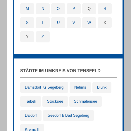
M
N
O
P
Q
R
S
T
U
V
W
X
Y
Z
STÄDTE IM UMKREIS VON TENSFELD
Damsdorf Kr Segeberg
Nehms
Blunk
Tarbek
Stocksee
Schmalensee
Daldorf
Seedorf b Bad Segeberg
Krems II