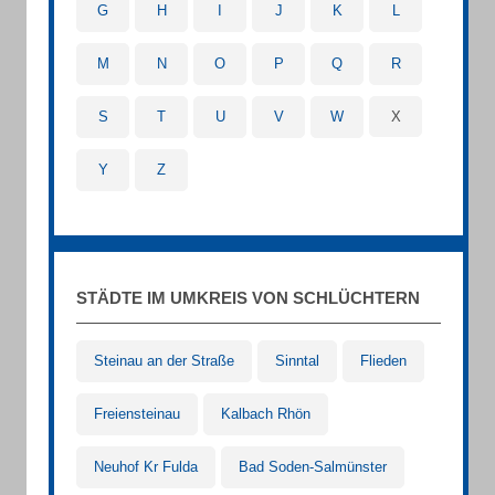
G
H
I
J
K
L
M
N
O
P
Q
R
S
T
U
V
W
X
Y
Z
STÄDTE IM UMKREIS VON SCHLÜCHTERN
Steinau an der Straße
Sinntal
Flieden
Freiensteinau
Kalbach Rhön
Neuhof Kr Fulda
Bad Soden-Salmünster