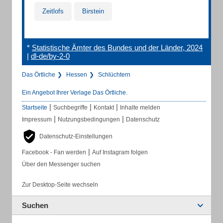
Zeitlofs
Birstein
*
Statistische Ämter des Bundes und der Länder, 2024
|
dl-de/by-2-0
Das Örtliche
Hessen
Schlüchtern
Ein Angebot Ihrer Verlage Das Örtliche.
|
|
|
Startseite
Suchbegriffe
Kontakt
Inhalte melden
|
|
Impressum
Nutzungsbedingungen
Datenschutz
Datenschutz-Einstellungen
|
Facebook - Fan werden
Auf Instagram folgen
Über den Messenger suchen
Zur Desktop-Seite wechseln
Suchen