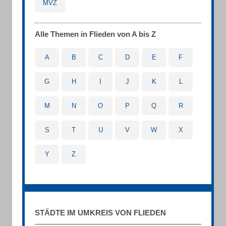
MVZ
Alle Themen in Flieden von A bis Z
A
B
C
D
E
F
G
H
I
J
K
L
M
N
O
P
Q
R
S
T
U
V
W
X
Y
Z
STÄDTE IM UMKREIS VON FLIEDEN