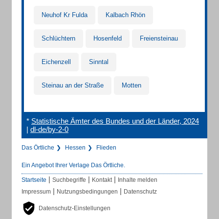
Neuhof Kr Fulda
Kalbach Rhön
Schlüchtern
Hosenfeld
Freiensteinau
Eichenzell
Sinntal
Steinau an der Straße
Motten
*
Statistische Ämter des Bundes und der Länder, 2024
|
dl-de/by-2-0
Das Örtliche
Hessen
Flieden
Ein Angebot Ihrer Verlage Das Örtliche.
|
|
|
Startseite
Suchbegriffe
Kontakt
Inhalte melden
|
|
Impressum
Nutzungsbedingungen
Datenschutz
Datenschutz-Einstellungen