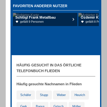
FAVORITEN ANDERER NUTZER
Schlögl Frank Metallbau
Özdemir Kurt D
gefällt 9 Personen
gefällt 8 Person
HÄUFIG GESUCHT IN DAS ÖRTLICHE
TELEFONBUCH FLIEDEN
Häufig gesuchte Nachnamen in Flieden
Schäfer
Stupp
Weber
Heurich
Gerk
Bagus
Grösch
Müller