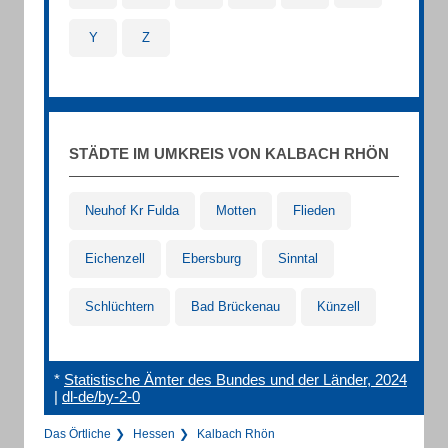
Y
Z
STÄDTE IM UMKREIS VON KALBACH RHÖN
Neuhof Kr Fulda
Motten
Flieden
Eichenzell
Ebersburg
Sinntal
Schlüchtern
Bad Brückenau
Künzell
*
Statistische Ämter des Bundes und der Länder, 2024
|
dl-de/by-2-0
Das Örtliche
Hessen
Kalbach Rhön