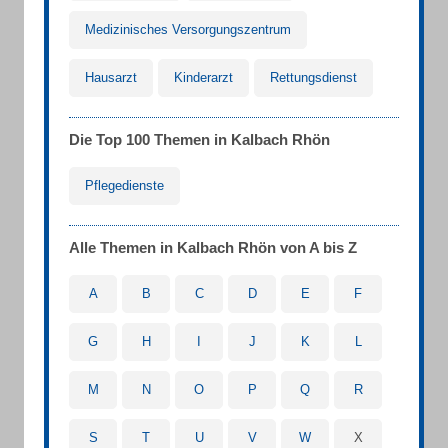
Medizinisches Versorgungszentrum
Hausarzt
Kinderarzt
Rettungsdienst
Die Top 100 Themen in Kalbach Rhön
Pflegedienste
Alle Themen in Kalbach Rhön von A bis Z
A
B
C
D
E
F
G
H
I
J
K
L
M
N
O
P
Q
R
S
T
U
V
W
X