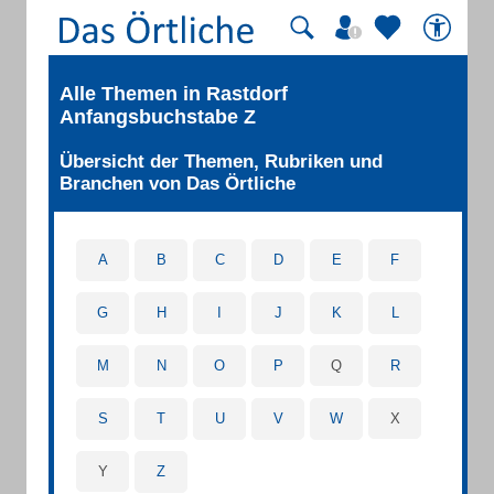
Alle Themen in Rastdorf
Anfangsbuchstabe Z
Übersicht der Themen, Rubriken und
Branchen von Das Örtliche
A
B
C
D
E
F
G
H
I
J
K
L
M
N
O
P
Q
R
S
T
U
V
W
X
Y
Z