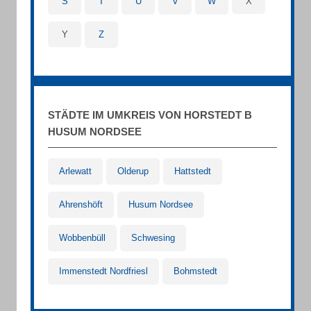
S
T
U
V
W
X
Y
Z
STÄDTE IM UMKREIS VON HORSTEDT B
HUSUM NORDSEE
Arlewatt
Olderup
Hattstedt
Ahrenshöft
Husum Nordsee
Wobbenbüll
Schwesing
Immenstedt Nordfriesl
Bohmstedt