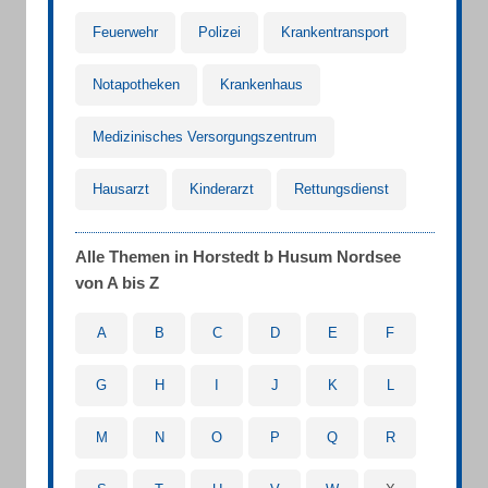
Feuerwehr
Polizei
Krankentransport
Notapotheken
Krankenhaus
Medizinisches Versorgungszentrum
Hausarzt
Kinderarzt
Rettungsdienst
Alle Themen in Horstedt b Husum Nordsee
von A bis Z
A
B
C
D
E
F
G
H
I
J
K
L
M
N
O
P
Q
R