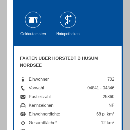
Geldautomaten
Notapotheken
FAKTEN ÜBER HORSTEDT B HUSUM
NORDSEE
Einwohner
792
Vorwahl
04841 - 04846
Postleitzahl
25860
Kennzeichen
NF
Einwohnerdichte
68 p. km²
Gesamtfläche*
12 km²