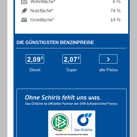
Wohnfläche*
6 %
Nutzfläche*
74 %
Grünfläche*
14 %
DIE GÜNSTIGSTEN BENZINPREISE
Diesel
Super
alle Preise