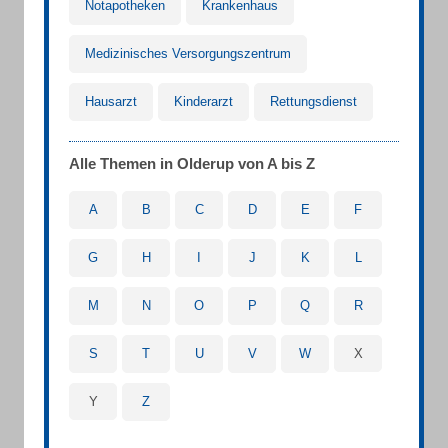
Notapotheken
Krankenhaus
Medizinisches Versorgungszentrum
Hausarzt
Kinderarzt
Rettungsdienst
Alle Themen in Olderup von A bis Z
A
B
C
D
E
F
G
H
I
J
K
L
M
N
O
P
Q
R
S
T
U
V
W
X
Y
Z