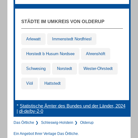
STÄDTE IM UMKREIS VON OLDERUP
Arlewatt
Immenstedt Nordfriesl
Horstedt b Husum Nordsee
Ahrenshöft
Schwesing
Norstedt
Wester-Ohrstedt
Viöl
Hattstedt
*
Statistische Ämter des Bundes und der Länder, 2024
|
dl-de/by-2-0
Das Örtliche
Schleswig-Holstein
Olderup
Ein Angebot Ihrer Verlage Das Örtliche.