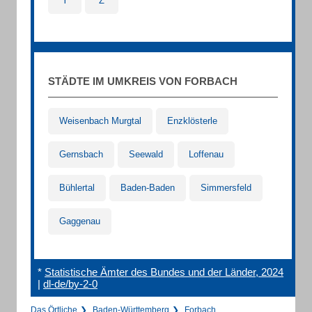
Y
Z
STÄDTE IM UMKREIS VON FORBACH
Weisenbach Murgtal
Enzklösterle
Gernsbach
Seewald
Loffenau
Bühlertal
Baden-Baden
Simmersfeld
Gaggenau
*
Statistische Ämter des Bundes und der Länder, 2024
|
dl-de/by-2-0
Das Örtliche
Baden-Württemberg
Forbach