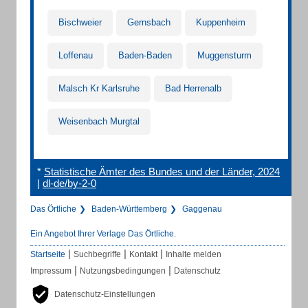
Bischweier
Gernsbach
Kuppenheim
Loffenau
Baden-Baden
Muggensturm
Malsch Kr Karlsruhe
Bad Herrenalb
Weisenbach Murgtal
*
Statistische Ämter des Bundes und der Länder, 2024
|
dl-de/by-2-0
Das Örtliche
Baden-Württemberg
Gaggenau
Ein Angebot Ihrer Verlage Das Örtliche.
|
|
|
Startseite
Suchbegriffe
Kontakt
Inhalte melden
|
|
Impressum
Nutzungsbedingungen
Datenschutz
Datenschutz-Einstellungen