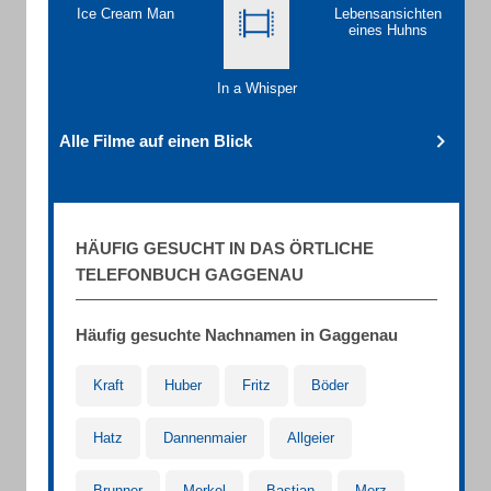
Ice Cream Man
Lebensansichten
eines Huhns
In a Whisper
Alle Filme auf einen Blick
HÄUFIG GESUCHT IN DAS ÖRTLICHE
TELEFONBUCH GAGGENAU
Häufig gesuchte Nachnamen in Gaggenau
Kraft
Huber
Fritz
Böder
Hatz
Dannenmaier
Allgeier
Brunner
Merkel
Bastian
Merz