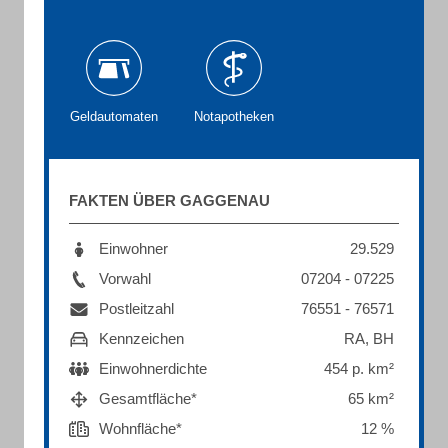
Geldautomaten
Notapotheken
FAKTEN ÜBER GAGGENAU
Einwohner
29.529
Vorwahl
07204 - 07225
Postleitzahl
76551 - 76571
Kennzeichen
RA, BH
Einwohnerdichte
454 p. km²
Gesamtfläche*
65 km²
Wohnfläche*
12 %