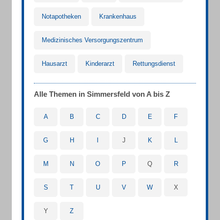
Notapotheken
Krankenhaus
Medizinisches Versorgungszentrum
Hausarzt
Kinderarzt
Rettungsdienst
Alle Themen in Simmersfeld von A bis Z
A
B
C
D
E
F
G
H
I
J
K
L
M
N
O
P
Q
R
S
T
U
V
W
X
Y
Z