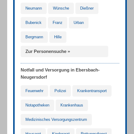
Neumann
Wünsche
Dießner
Bubenick
Franz
Urban
Bergmann
Hille
Zur Personensuche »
Notfall und Versorgung in Ebersbach-
Neugersdorf
Feuerwehr
Polizei
Krankentransport
Notapotheken
Krankenhaus
Medizinisches Versorgungszentrum
Hausarzt
Kinderarzt
Rettungsdienst