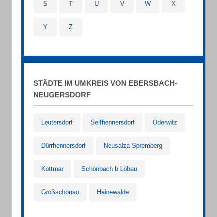
S
T
U
V
W
X
Y
Z
STÄDTE IM UMKREIS VON EBERSBACH-
NEUGERSDORF
Leutersdorf
Seifhennersdorf
Oderwitz
Dürrhennersdorf
Neusalza-Spremberg
Kottmar
Schönbach b Löbau
Großschönau
Hainewalde