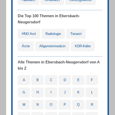
Die Top 100 Themen in Ebersbach-
Neugersdorf
HNO Arzt
Radiologie
Tierarzt
Ärzte
Allgemeinmedizin
KDR-Kälte
Alle Themen in Ebersbach-Neugersdorf von A
bis Z
A
B
C
D
E
F
G
H
I
J
K
L
M
N
O
P
Q
R