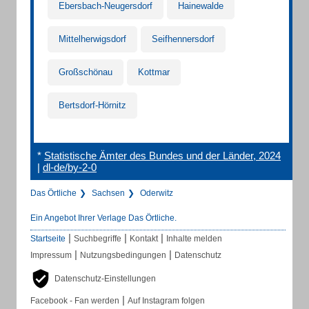
Ebersbach-Neugersdorf
Hainewalde
Mittelherwigsdorf
Seifhennersdorf
Großschönau
Kottmar
Bertsdorf-Hörnitz
*
Statistische Ämter des Bundes und der Länder, 2024
|
dl-de/by-2-0
Das Örtliche
Sachsen
Oderwitz
Ein Angebot Ihrer Verlage Das Örtliche.
|
|
|
Startseite
Suchbegriffe
Kontakt
Inhalte melden
|
|
Impressum
Nutzungsbedingungen
Datenschutz
Datenschutz-Einstellungen
|
Facebook - Fan werden
Auf Instagram folgen