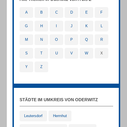
A
B
C
D
E
F
G
H
I
J
K
L
M
N
O
P
Q
R
S
T
U
V
W
X
Y
Z
STÄDTE IM UMKREIS VON ODERWITZ
Leutersdorf
Herrnhut