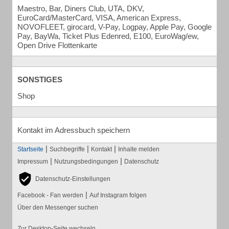
Maestro, Bar, Diners Club, UTA, DKV,
EuroCard/MasterCard, VISA, American Express,
NOVOFLEET, girocard, V-Pay, Logpay, Apple Pay, Google
Pay, BayWa, Ticket Plus Edenred, E100, EuroWag/ew,
Open Drive Flottenkarte
SONSTIGES
Shop
Kontakt im Adressbuch speichern
|
|
|
Startseite
Suchbegriffe
Kontakt
Inhalte melden
|
|
Impressum
Nutzungsbedingungen
Datenschutz
Datenschutz-Einstellungen
|
Facebook - Fan werden
Auf Instagram folgen
Über den Messenger suchen
Zur Desktop-Seite wechseln