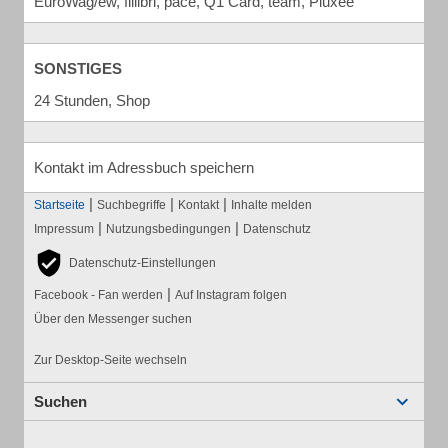
EuroWag/ew, fillibri, pace, Q1 Card, team, Pluxee
SONSTIGES
24 Stunden, Shop
Kontakt im Adressbuch speichern
|
|
|
Startseite
Suchbegriffe
Kontakt
Inhalte melden
|
|
Impressum
Nutzungsbedingungen
Datenschutz
Datenschutz-Einstellungen
|
Facebook - Fan werden
Auf Instagram folgen
Über den Messenger suchen
Zur Desktop-Seite wechseln
Suchen