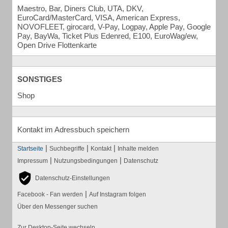
Maestro, Bar, Diners Club, UTA, DKV,
EuroCard/MasterCard, VISA, American Express,
NOVOFLEET, girocard, V-Pay, Logpay, Apple Pay, Google
Pay, BayWa, Ticket Plus Edenred, E100, EuroWag/ew,
Open Drive Flottenkarte
SONSTIGES
Shop
Kontakt im Adressbuch speichern
|
|
|
Startseite
Suchbegriffe
Kontakt
Inhalte melden
|
|
Impressum
Nutzungsbedingungen
Datenschutz
Datenschutz-Einstellungen
|
Facebook - Fan werden
Auf Instagram folgen
Über den Messenger suchen
Zur Desktop-Seite wechseln