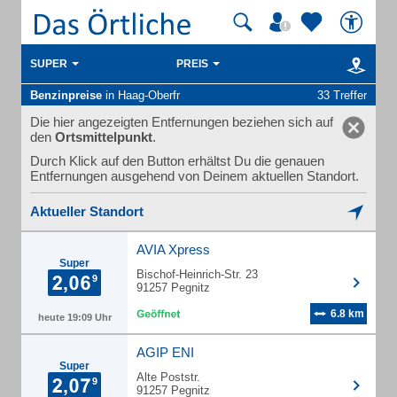
SUPER
PREIS
Benzinpreise
in Haag-Oberfr
33 Treffer
Die hier angezeigten Entfernungen beziehen sich auf
den
Ortsmittelpunkt
.
Durch Klick auf den Button erhältst Du die genauen
Entfernungen ausgehend von Deinem aktuellen Standort.
Aktueller Standort
AVIA Xpress
Super
Bischof-Heinrich-Str. 23
91257 Pegnitz
6.8 km
heute 19:09 Uhr
AGIP ENI
Super
Alte Poststr.
91257 Pegnitz