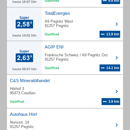
9.8 km
heute 19:07 Uhr
TotalEnergies
Super
A9 Pegnitz West
91257 Pegnitz
13.9 km
heute 14:52 Uhr
AGIP ENI
Super
Fränkische Schweiz / A9 Pegnitz Ost
91257 Pegnitz
14.1 km
heute 09:07 Uhr
C&S Mineralölhandel
Hörhof 3
95473 Creußen
3.9 km
Autohaus Hörl
Norisstr. 14
91257 Pegnitz