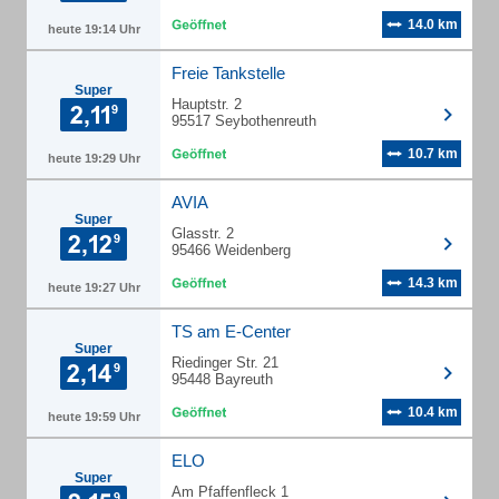
14.0 km
heute 19:14 Uhr
Freie Tankstelle
Super
Hauptstr. 2
95517 Seybothenreuth
10.7 km
heute 19:29 Uhr
AVIA
Super
Glasstr. 2
95466 Weidenberg
14.3 km
heute 19:27 Uhr
TS am E-Center
Super
Riedinger Str. 21
95448 Bayreuth
10.4 km
heute 19:59 Uhr
ELO
Super
Am Pfaffenfleck 1