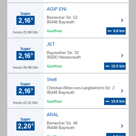
AGIP ENI
Super
Bernecker Str. 52
95448 Bayreuth
9.8 km
heute 21:08 Uhr
JET
Super
Bayreuther Str. 32
95500 Heinersreuth
10.5 km
heute 20:48 Uhr
Shell
Super
Christian-Ritter-von-Langheinrich-Str. 2
95448 Bayreuth
10.9 km
heute 21:11 Uhr
ARAL
Super
Bernecker Str. 49
95448 Bayreuth