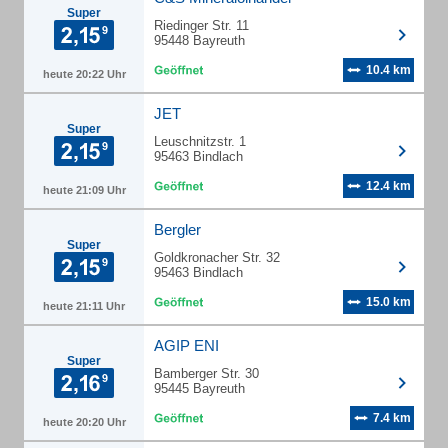
Super
Riedinger Str. 11
95448 Bayreuth
10.4 km
heute 20:22 Uhr
JET
Super
Leuschnitzstr. 1
95463 Bindlach
12.4 km
heute 21:09 Uhr
Bergler
Super
Goldkronacher Str. 32
95463 Bindlach
15.0 km
heute 21:11 Uhr
AGIP ENI
Super
Bamberger Str. 30
95445 Bayreuth
7.4 km
heute 20:20 Uhr