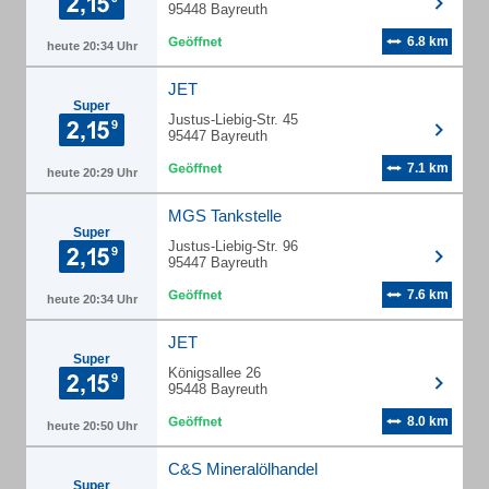
95448 Bayreuth
6.8 km
heute 20:34 Uhr
JET
Super
Justus-Liebig-Str. 45
95447 Bayreuth
7.1 km
heute 20:29 Uhr
MGS Tankstelle
Super
Justus-Liebig-Str. 96
95447 Bayreuth
7.6 km
heute 20:34 Uhr
JET
Super
Königsallee 26
95448 Bayreuth
8.0 km
heute 20:50 Uhr
C&S Mineralölhandel
Super