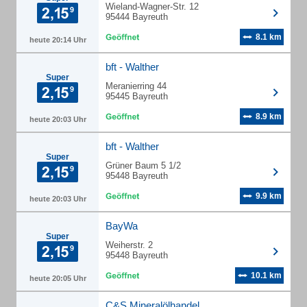
Wieland-Wagner-Str. 12
95444 Bayreuth
8.1 km
heute 20:14 Uhr
bft - Walther
Super
Meranierring 44
95445 Bayreuth
8.9 km
heute 20:03 Uhr
bft - Walther
Super
Grüner Baum 5 1/2
95448 Bayreuth
9.9 km
heute 20:03 Uhr
BayWa
Super
Weiherstr. 2
95448 Bayreuth
10.1 km
heute 20:05 Uhr
C&S Mineralölhandel