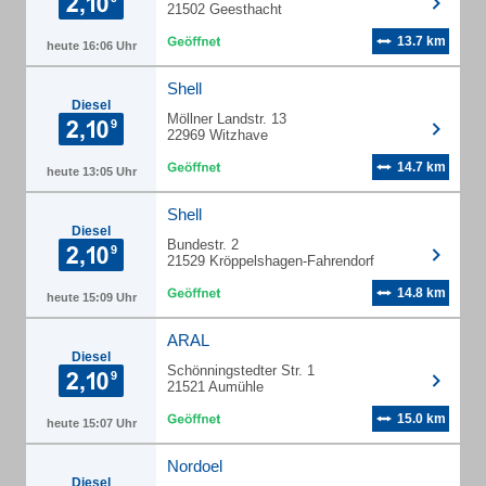
21502 Geesthacht
13.7 km
heute 16:06 Uhr
Shell
Diesel
Möllner Landstr. 13
22969 Witzhave
14.7 km
heute 13:05 Uhr
Shell
Diesel
Bundestr. 2
21529 Kröppelshagen-Fahrendorf
14.8 km
heute 15:09 Uhr
ARAL
Diesel
Schönningstedter Str. 1
21521 Aumühle
15.0 km
heute 15:07 Uhr
Nordoel
Diesel