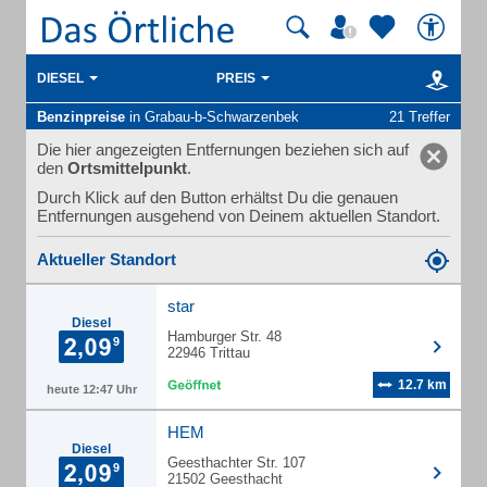
DIESEL
PREIS
Benzinpreise
in Grabau-b-Schwarzenbek
21 Treffer
Die hier angezeigten Entfernungen beziehen sich auf
den
Ortsmittelpunkt
.
Durch Klick auf den Button erhältst Du die genauen
Entfernungen ausgehend von Deinem aktuellen Standort.
Aktueller Standort
star
Diesel
Hamburger Str. 48
22946 Trittau
12.7 km
heute 12:47 Uhr
HEM
Diesel
Geesthachter Str. 107
21502 Geesthacht