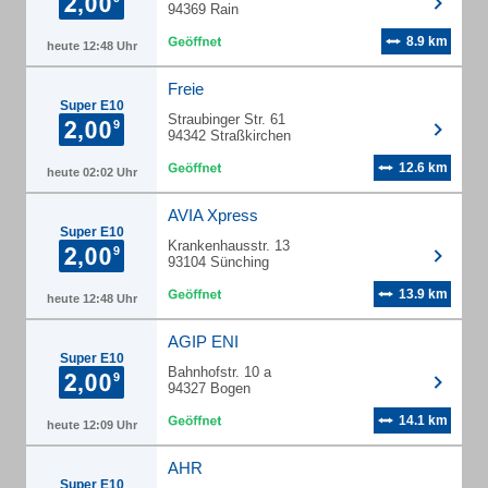
94369 Rain
8.9 km
heute 12:48 Uhr
Freie
Super E10
Straubinger Str. 61
94342 Straßkirchen
12.6 km
heute 02:02 Uhr
AVIA Xpress
Super E10
Krankenhausstr. 13
93104 Sünching
13.9 km
heute 12:48 Uhr
AGIP ENI
Super E10
Bahnhofstr. 10 a
94327 Bogen
14.1 km
heute 12:09 Uhr
AHR
Super E10