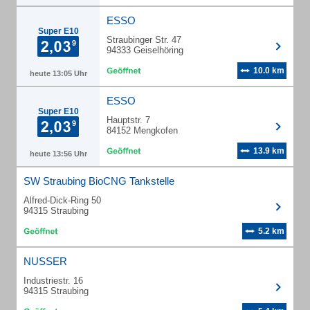
ESSO
Super E10
Straubinger Str. 47
94333 Geiselhöring
10.0 km
heute 13:05 Uhr
ESSO
Super E10
Hauptstr. 7
84152 Mengkofen
13.9 km
heute 13:56 Uhr
SW Straubing BioCNG Tankstelle
Alfred-Dick-Ring 50
94315 Straubing
5.2 km
NUSSER
Industriestr. 16
94315 Straubing