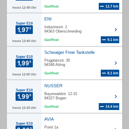
12.7 km
heute 12:48 Uhr
ENI
Super E10
Industriestr. 2
94363 Oberschneiding
9.1 km
heute 13:40 Uhr
Schwaiger Freie Tankstelle
Super E10
Flugplatzstr. 30
94348 Atting
8.1 km
heute 12:50 Uhr
NUSSER
Super E10
Bayerwaldstr. 12-15
94327 Bogen
14.4 km
heute 12:20 Uhr
AVIA
Super E10
Point 1a