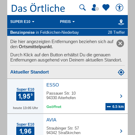
SUPER E10
PREIS
Benzinpreise
in Feldkirchen-Niederbay
28 Treffer
Die hier angezeigten Entfernungen beziehen sich auf
den
Ortsmittelpunkt
.
Durch Klick auf den Button erhältst Du die genauen
Entfernungen ausgehend von Deinem aktuellen Standort.
Aktueller Standort
ESSO
Super E10
Passauer Str. 10
94330 Aiterhofen
6.5 km
heute 13:05 Uhr
AVIA
Super E10
Straubinger Str. 57
94342 Straßkirchen