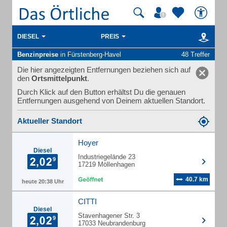
DIESEL
PREIS
Benzinpreise
in Fürstenberg-Havel
48 Treffer
Die hier angezeigten Entfernungen beziehen sich auf
den
Ortsmittelpunkt
.
Durch Klick auf den Button erhältst Du die genauen
Entfernungen ausgehend von Deinem aktuellen Standort.
Aktueller Standort
Hoyer
Diesel
Industriegelände 23
17219 Möllenhagen
40.7 km
heute 20:38 Uhr
CITTI
Diesel
Stavenhagener Str. 3
17033 Neubrandenburg