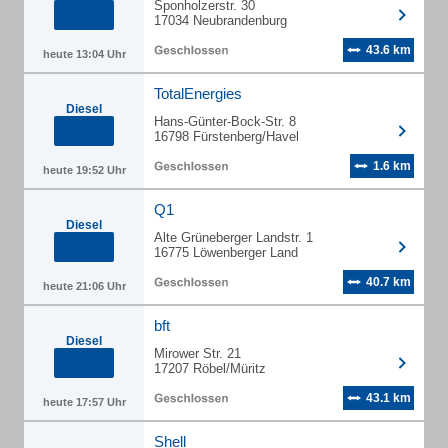
Sponholzerstr. 30
17034 Neubrandenburg
43.6 km
heute 13:04 Uhr
TotalEnergies
Diesel
Hans-Günter-Bock-Str. 8
16798 Fürstenberg/Havel
1.6 km
heute 19:52 Uhr
Q1
Diesel
Alte Grüneberger Landstr. 1
16775 Löwenberger Land
40.7 km
heute 21:06 Uhr
bft
Diesel
Mirower Str. 21
17207 Röbel/Müritz
43.1 km
heute 17:57 Uhr
Shell