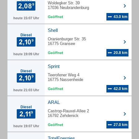
Woldegker Str. 39
17036 Neubrandenburg
43.0 km
heute 15:07 Uhr
Shell
Diesel
Oranienburger Str. 35
16775 Gransee
20.8 km
heute 19:09 Uhr
Sprint
Diesel
Teerofener Weg 4
16775 Nassenheide
42.0 km
heute 21:03 Uhr
ARAL
Diesel
Castrop-Rauxel-Allee 2
16792 Zehdenick
27.0 km
heute 19:07 Uhr
TotalEnergies