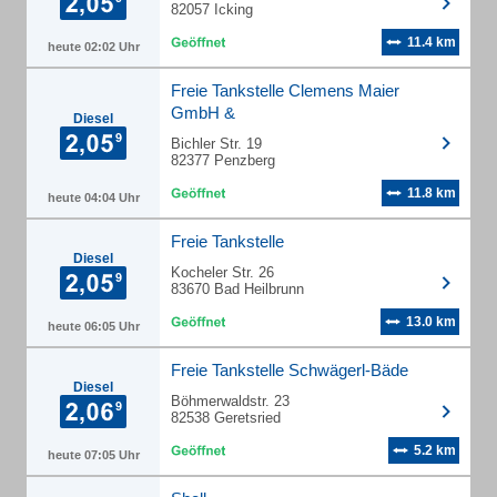
82057 Icking
11.4 km
heute 02:02 Uhr
Freie Tankstelle Clemens Maier
GmbH &
Diesel
Bichler Str. 19
82377 Penzberg
11.8 km
heute 04:04 Uhr
Freie Tankstelle
Diesel
Kocheler Str. 26
83670 Bad Heilbrunn
13.0 km
heute 06:05 Uhr
Freie Tankstelle Schwägerl-Bäde
Diesel
Böhmerwaldstr. 23
82538 Geretsried
5.2 km
heute 07:05 Uhr