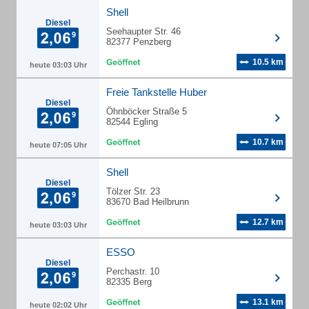
Shell
Diesel
Seehaupter Str. 46
82377 Penzberg
10.5 km
heute 03:03 Uhr
Freie Tankstelle Huber
Diesel
Öhnböcker Straße 5
82544 Egling
10.7 km
heute 07:05 Uhr
Shell
Diesel
Tölzer Str. 23
83670 Bad Heilbrunn
12.7 km
heute 03:03 Uhr
ESSO
Diesel
Perchastr. 10
82335 Berg
13.1 km
heute 02:02 Uhr