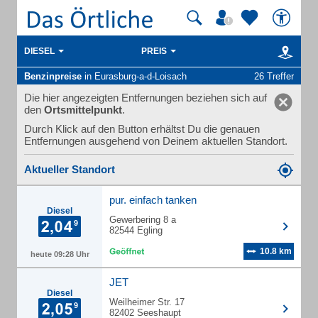
DIESEL
PREIS
Benzinpreise
in Eurasburg-a-d-Loisach
26 Treffer
Die hier angezeigten Entfernungen beziehen sich auf
den
Ortsmittelpunkt
.
Durch Klick auf den Button erhältst Du die genauen
Entfernungen ausgehend von Deinem aktuellen Standort.
Aktueller Standort
pur. einfach tanken
Diesel
Gewerbering 8 a
82544 Egling
10.8 km
heute 09:28 Uhr
JET
Diesel
Weilheimer Str. 17
82402 Seeshaupt