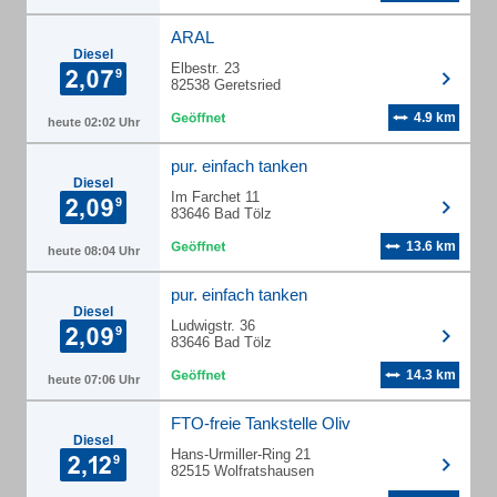
ARAL
Diesel
Elbestr. 23
82538 Geretsried
4.9 km
heute 02:02 Uhr
pur. einfach tanken
Diesel
Im Farchet 11
83646 Bad Tölz
13.6 km
heute 08:04 Uhr
pur. einfach tanken
Diesel
Ludwigstr. 36
83646 Bad Tölz
14.3 km
heute 07:06 Uhr
FTO-freie Tankstelle Oliv
Diesel
Hans-Urmiller-Ring 21
82515 Wolfratshausen