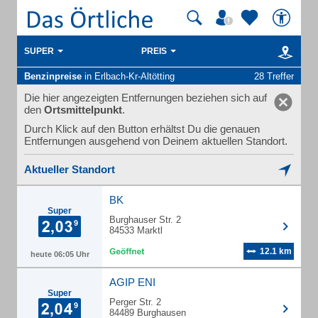
SUPER
PREIS
Benzinpreise
in Erlbach-Kr-Altötting
28 Treffer
Die hier angezeigten Entfernungen beziehen sich auf
den
Ortsmittelpunkt
.
Durch Klick auf den Button erhältst Du die genauen
Entfernungen ausgehend von Deinem aktuellen Standort.
Aktueller Standort
BK
Super
Burghauser Str. 2
84533 Marktl
12.1 km
heute 06:05 Uhr
AGIP ENI
Super
Perger Str. 2
84489 Burghausen