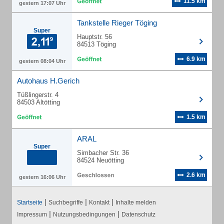
11.5 km
gestern 17:07 Uhr
Tankstelle Rieger Töging
Super
Hauptstr. 56
84513 Töging
6.9 km
gestern 08:04 Uhr
Autohaus H.Gerich
Tüßlingerstr. 4
84503 Altötting
1.5 km
ARAL
Super
Simbacher Str. 36
84524 Neuötting
2.6 km
gestern 16:06 Uhr
|
|
|
Startseite
Suchbegriffe
Kontakt
Inhalte melden
|
|
Impressum
Nutzungsbedingungen
Datenschutz