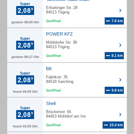
Super
Erhartinger Str. 28
84513 Töging
7.6 km
gestern 08:04 Uhr
POWER KFZ
Super
Mühldorfer Str. 38
84513 Töging
8.1 km
gestern 09:17 Uhr
BK
Super
Fabrikstr. 35
84518 Garching
9.8 km
heute 04:03 Uhr
Shell
Super
Brückenstr. 65
84453 Mühldorf am Inn
10.4 km
heute 03:03 Uhr