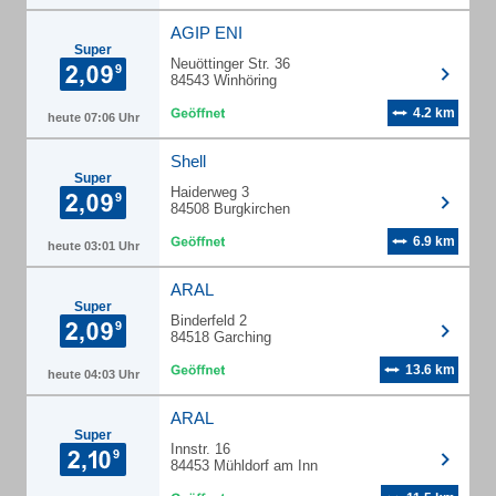
AGIP ENI
Super
Neuöttinger Str. 36
84543 Winhöring
4.2 km
heute 07:06 Uhr
Shell
Super
Haiderweg 3
84508 Burgkirchen
6.9 km
heute 03:01 Uhr
ARAL
Super
Binderfeld 2
84518 Garching
13.6 km
heute 04:03 Uhr
ARAL
Super
Innstr. 16
84453 Mühldorf am Inn