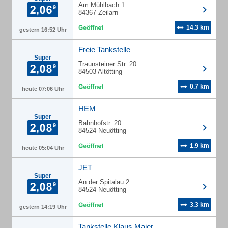
Am Mühlbach 1
84367 Zeilarn
14.3 km
gestern 16:52 Uhr
Freie Tankstelle
Super
Traunsteiner Str. 20
84503 Altötting
0.7 km
heute 07:06 Uhr
HEM
Super
Bahnhofstr. 20
84524 Neuötting
1.9 km
heute 05:04 Uhr
JET
Super
An der Spitalau 2
84524 Neuötting
3.3 km
gestern 14:19 Uhr
Tankstelle Klaus Maier