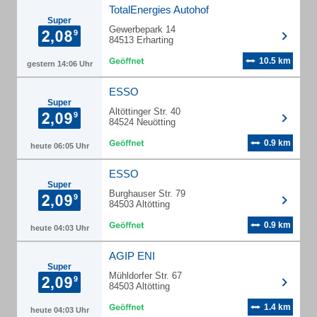
TotalEnergies Autohof
Super
Gewerbepark 14
84513 Erharting
10.5 km
gestern 14:06 Uhr
ESSO
Super
Altöttinger Str. 40
84524 Neuötting
0.9 km
heute 06:05 Uhr
ESSO
Super
Burghauser Str. 79
84503 Altötting
0.9 km
heute 04:03 Uhr
AGIP ENI
Super
Mühldorfer Str. 67
84503 Altötting
1.4 km
heute 04:03 Uhr