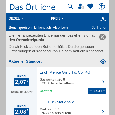
DIESEL
PREIS
Benzinpreise
in Enkenbach--Alsenborn
38 Treffer
Die hier angezeigten Entfernungen beziehen sich auf
den
Ortsmittelpunkt
.
Durch Klick auf den Button erhältst Du die genauen
Entfernungen ausgehend von Deinem aktuellen Standort.
Aktueller Standort
Erich Menke GmbH & Co. KG
Diesel
Gaswerkstraße 8
67310 Hettenleidelheim
14.3 km
heute 10:06 Uhr
GLOBUS Markthalle
Diesel
Merkurstr. 57
67663 Kaiserslautern