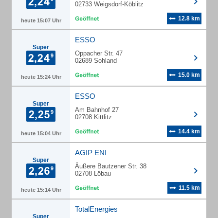
02733 Weigsdorf-Köblitz
12.8 km
heute 15:07 Uhr
ESSO
Super
Oppacher Str. 47
02689 Sohland
15.0 km
heute 15:24 Uhr
ESSO
Super
Am Bahnhof 27
02708 Kittlitz
14.4 km
heute 15:04 Uhr
AGIP ENI
Super
Äußere Bautzener Str. 38
02708 Löbau
11.5 km
heute 15:14 Uhr
TotalEnergies
Super