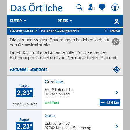
SUPER
PREIS
Benzinpreise
in Ebersbach--Neugersdorf
11 Treffer
Die hier angezeigten Entfernungen beziehen sich auf
den
Ortsmittelpunkt
.
Durch Klick auf den Button erhältst Du die genauen
Entfernungen ausgehend von Deinem aktuellen Standort.
Aktueller Standort
Greenline
Super
Am Pilzdörfel 1 a
02689 Sohland
13.4 km
heute 15:42 Uhr
Sprint
Super
Zittauer Str. 58
02742 Neusalza-Spremberg