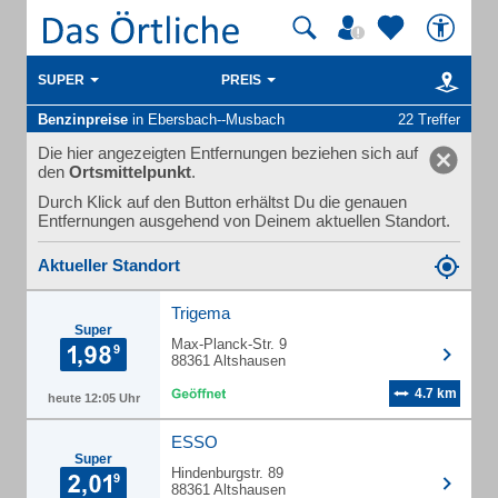
SUPER
PREIS
Benzinpreise
in Ebersbach--Musbach
22 Treffer
Die hier angezeigten Entfernungen beziehen sich auf
den
Ortsmittelpunkt
.
Durch Klick auf den Button erhältst Du die genauen
Entfernungen ausgehend von Deinem aktuellen Standort.
Aktueller Standort
Trigema
Super
Max-Planck-Str. 9
88361 Altshausen
4.7 km
heute 12:05 Uhr
ESSO
Super
Hindenburgstr. 89
88361 Altshausen