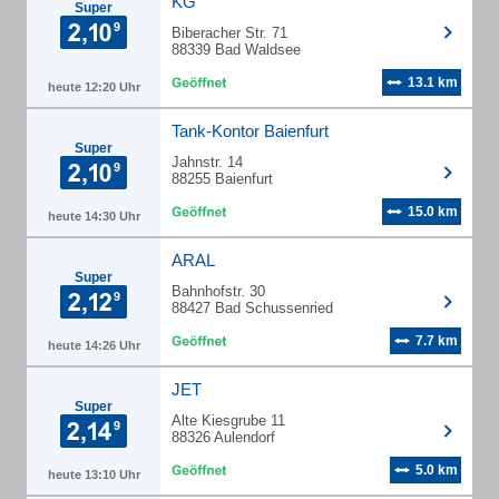
KG
Super
Biberacher Str. 71
88339 Bad Waldsee
13.1 km
heute 12:20 Uhr
Tank-Kontor Baienfurt
Super
Jahnstr. 14
88255 Baienfurt
15.0 km
heute 14:30 Uhr
ARAL
Super
Bahnhofstr. 30
88427 Bad Schussenried
7.7 km
heute 14:26 Uhr
JET
Super
Alte Kiesgrube 11
88326 Aulendorf
5.0 km
heute 13:10 Uhr