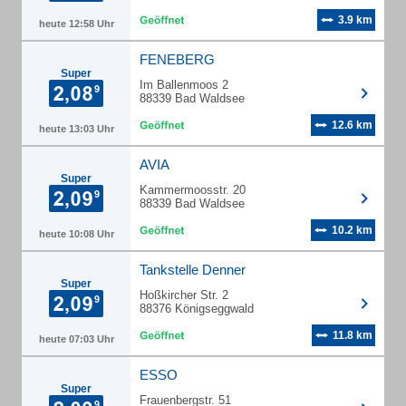
3.9 km
heute 12:58 Uhr
FENEBERG
Super
Im Ballenmoos 2
88339 Bad Waldsee
12.6 km
heute 13:03 Uhr
AVIA
Super
Kammermoosstr. 20
88339 Bad Waldsee
10.2 km
heute 10:08 Uhr
Tankstelle Denner
Super
Hoßkircher Str. 2
88376 Königseggwald
11.8 km
heute 07:03 Uhr
ESSO
Super
Frauenbergstr. 51