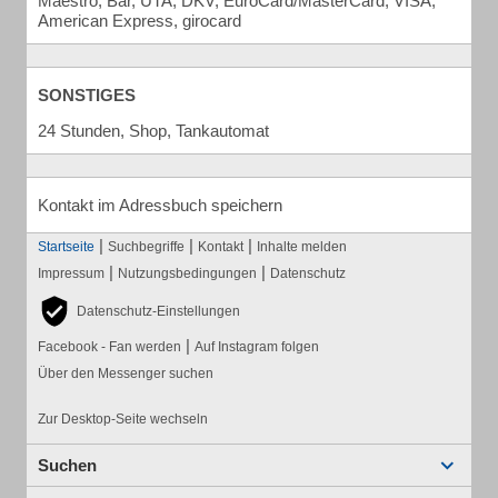
Maestro, Bar, UTA, DKV, EuroCard/MasterCard, VISA,
American Express, girocard
SONSTIGES
24 Stunden, Shop, Tankautomat
Kontakt im Adressbuch speichern
|
|
|
Startseite
Suchbegriffe
Kontakt
Inhalte melden
|
|
Impressum
Nutzungsbedingungen
Datenschutz
Datenschutz-Einstellungen
|
Facebook - Fan werden
Auf Instagram folgen
Über den Messenger suchen
Zur Desktop-Seite wechseln
Suchen