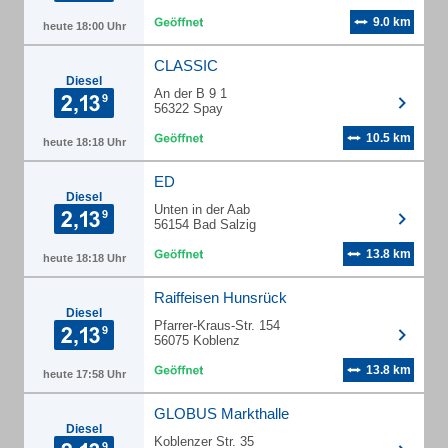
9.0 km
heute 18:00 Uhr
CLASSIC
Diesel
An der B 9 1
56322 Spay
10.5 km
heute 18:18 Uhr
ED
Diesel
Unten in der Aab
56154 Bad Salzig
13.8 km
heute 18:18 Uhr
Raiffeisen Hunsrück
Diesel
Pfarrer-Kraus-Str. 154
56075 Koblenz
13.8 km
heute 17:58 Uhr
GLOBUS Markthalle
Diesel
Koblenzer Str. 35