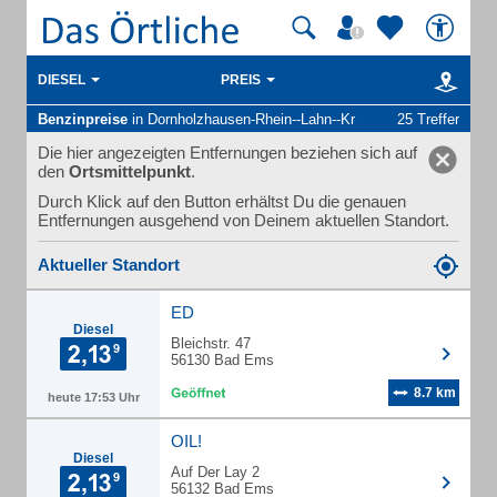
DIESEL
PREIS
Benzinpreise
in Dornholzhausen-Rhein--Lahn--Kr
25 Treffer
Die hier angezeigten Entfernungen beziehen sich auf
den
Ortsmittelpunkt
.
Durch Klick auf den Button erhältst Du die genauen
Entfernungen ausgehend von Deinem aktuellen Standort.
Aktueller Standort
ED
Diesel
Bleichstr. 47
56130 Bad Ems
8.7 km
heute 17:53 Uhr
OIL!
Diesel
Auf Der Lay 2
56132 Bad Ems