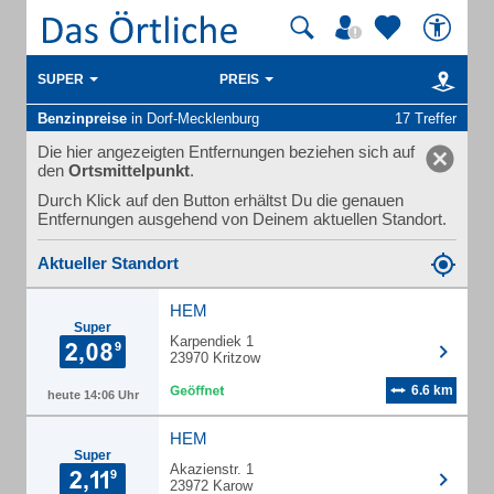
SUPER
PREIS
Benzinpreise
in Dorf-Mecklenburg
17 Treffer
Die hier angezeigten Entfernungen beziehen sich auf
den
Ortsmittelpunkt
.
Durch Klick auf den Button erhältst Du die genauen
Entfernungen ausgehend von Deinem aktuellen Standort.
Aktueller Standort
HEM
Super
Karpendiek 1
23970 Kritzow
6.6 km
heute 14:06 Uhr
HEM
Super
Akazienstr. 1
23972 Karow