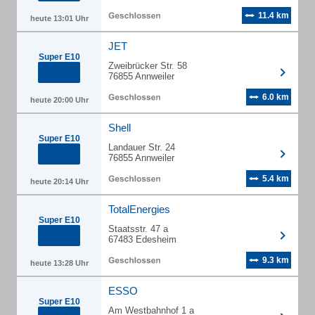
11.4 km
heute 13:01 Uhr
JET
Super E10
Zweibrücker Str. 58
76855 Annweiler
6.0 km
heute 20:00 Uhr
Shell
Super E10
Landauer Str. 24
76855 Annweiler
5.4 km
heute 20:14 Uhr
TotalEnergies
Super E10
Staatsstr. 47 a
67483 Edesheim
9.3 km
heute 13:28 Uhr
ESSO
Super E10
Am Westbahnhof 1 a