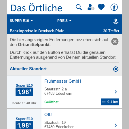
SUPER E10
PREIS
Benzinpreise
in Dernbach-Pfalz
30 Treffer
Die hier angezeigten Entfernungen beziehen sich auf
den
Ortsmittelpunkt
.
Durch Klick auf den Button erhältst Du die genauen
Entfernungen ausgehend von Deinem aktuellen Standort.
Aktueller Standort
Frühmesser GmbH
Super E10
Staatsstr. 2 a
67483 Edesheim
9.1 km
heute 13:48 Uhr
OIL!
Super E10
Staatsstr. 19
67480 Edenkoben