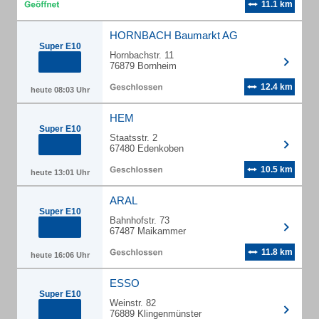
11.1 km
HORNBACH Baumarkt AG
Super E10
Hornbachstr. 11
76879 Bornheim
12.4 km
heute 08:03 Uhr
HEM
Super E10
Staatsstr. 2
67480 Edenkoben
10.5 km
heute 13:01 Uhr
ARAL
Super E10
Bahnhofstr. 73
67487 Maikammer
11.8 km
heute 16:06 Uhr
ESSO
Super E10
Weinstr. 82
76889 Klingenmünster