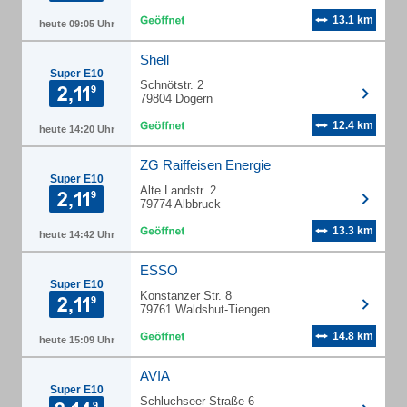
13.1 km
heute 09:05 Uhr
Shell
Super E10
Schnötstr. 2
79804 Dogern
12.4 km
heute 14:20 Uhr
ZG Raiffeisen Energie
Super E10
Alte Landstr. 2
79774 Albbruck
13.3 km
heute 14:42 Uhr
ESSO
Super E10
Konstanzer Str. 8
79761 Waldshut-Tiengen
14.8 km
heute 15:09 Uhr
AVIA
Super E10
Schluchseer Straße 6