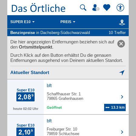
SUPER E10
PREIS
Benzinpreise
in Dachsberg-Südschwarzwald
10 Treffer
Die hier angezeigten Entfernungen beziehen sich auf
den
Ortsmittelpunkt
.
Durch Klick auf den Button erhältst Du die genauen
Entfernungen ausgehend von Deinem aktuellen Standort.
Aktueller Standort
bft
Super E10
Schaffhauser Str. 1
79865 Grafenhausen
13.3 km
heute 02:02 Uhr
bft
Super E10
Freiburger Str. 10
79859 Schluchsee