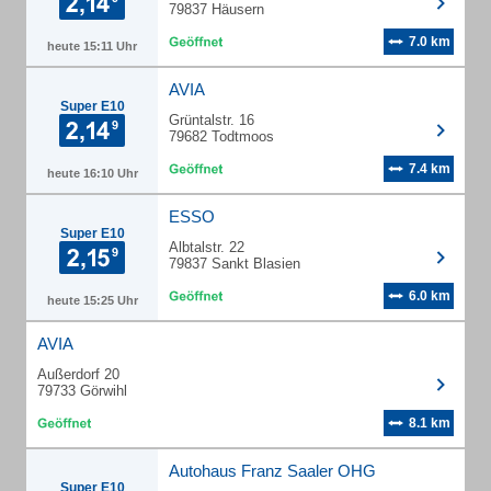
79837 Häusern
7.0 km
heute 15:11 Uhr
AVIA
Super E10
Grüntalstr. 16
79682 Todtmoos
7.4 km
heute 16:10 Uhr
ESSO
Super E10
Albtalstr. 22
79837 Sankt Blasien
6.0 km
heute 15:25 Uhr
AVIA
Außerdorf 20
79733 Görwihl
8.1 km
Autohaus Franz Saaler OHG
Super E10