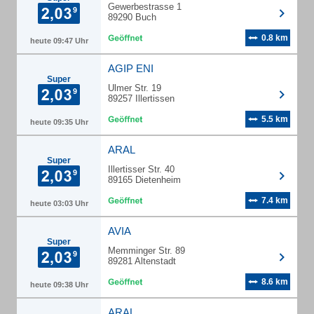
Gewerbestrasse 1
89290 Buch
0.8 km
heute 09:47 Uhr
AGIP ENI
Super
Ulmer Str. 19
89257 Illertissen
5.5 km
heute 09:35 Uhr
ARAL
Super
Illertisser Str. 40
89165 Dietenheim
7.4 km
heute 03:03 Uhr
AVIA
Super
Memminger Str. 89
89281 Altenstadt
8.6 km
heute 09:38 Uhr
ARAL