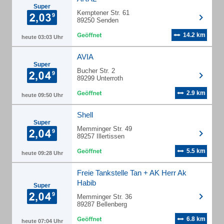
Super
Kemptener Str. 61
89250 Senden
14.2 km
heute 03:03 Uhr
AVIA
Super
Bucher Str. 2
89299 Unterroth
2.9 km
heute 09:50 Uhr
Shell
Super
Memminger Str. 49
89257 Illertissen
5.5 km
heute 09:28 Uhr
Freie Tankstelle Tan + AK Herr Ak
Habib
Super
Memminger Str. 36
89287 Bellenberg
6.8 km
heute 07:04 Uhr