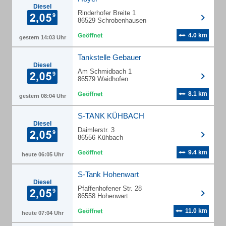
Diesel
Rinderhofer Breite 1
86529 Schrobenhausen
4.0 km
gestern 14:03 Uhr
Tankstelle Gebauer
Diesel
Am Schmidbach 1
86579 Waidhofen
8.1 km
gestern 08:04 Uhr
S-TANK KÜHBACH
Diesel
Daimlerstr. 3
86556 Kühbach
9.4 km
heute 06:05 Uhr
S-Tank Hohenwart
Diesel
Pfaffenhofener Str. 28
86558 Hohenwart
11.0 km
heute 07:04 Uhr