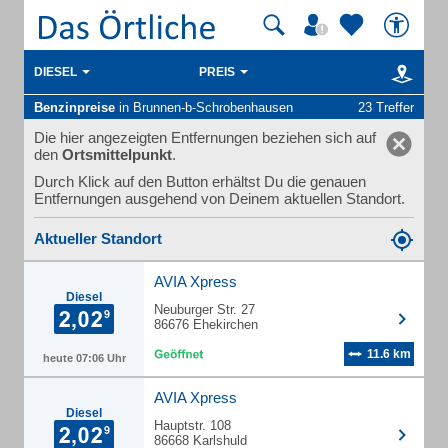
DIESEL
PREIS
Benzinpreise
in Brunnen-b-Schrobenhausen
23 Treffer
Die hier angezeigten Entfernungen beziehen sich auf
den
Ortsmittelpunkt
.
Durch Klick auf den Button erhältst Du die genauen
Entfernungen ausgehend von Deinem aktuellen Standort.
Aktueller Standort
AVIA Xpress
Diesel
Neuburger Str. 27
86676 Ehekirchen
11.6 km
heute 07:06 Uhr
AVIA Xpress
Diesel
Hauptstr. 108
86668 Karlshuld