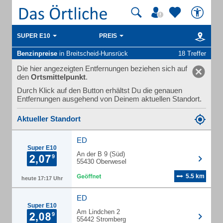
SUPER E10
PREIS
Benzinpreise
in Breitscheid-Hunsrück
18 Treffer
Die hier angezeigten Entfernungen beziehen sich auf
den
Ortsmittelpunkt
.
Durch Klick auf den Button erhältst Du die genauen
Entfernungen ausgehend von Deinem aktuellen Standort.
Aktueller Standort
ED
Super E10
An der B 9 (Süd)
55430 Oberwesel
5.5 km
heute 17:17 Uhr
ED
Super E10
Am Lindchen 2
55442 Stromberg