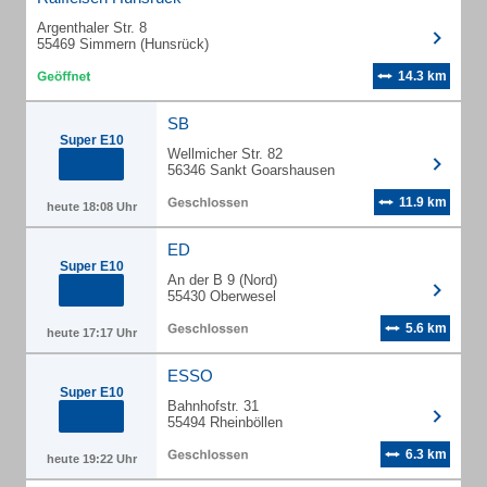
Argenthaler Str. 8
55469 Simmern (Hunsrück)
14.3 km
SB
Super E10
Wellmicher Str. 82
56346 Sankt Goarshausen
11.9 km
heute 18:08 Uhr
ED
Super E10
An der B 9 (Nord)
55430 Oberwesel
5.6 km
heute 17:17 Uhr
ESSO
Super E10
Bahnhofstr. 31
55494 Rheinböllen
6.3 km
heute 19:22 Uhr