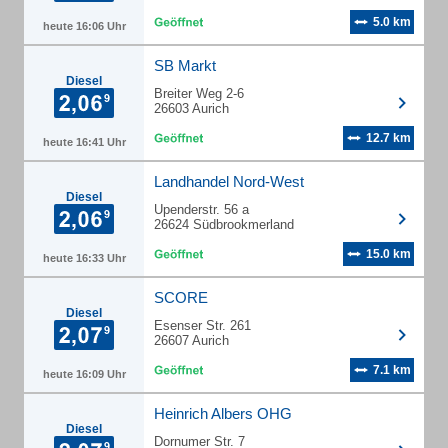
5.0 km
heute 16:06 Uhr
SB Markt
Diesel
Breiter Weg 2-6
26603 Aurich
12.7 km
heute 16:41 Uhr
Landhandel Nord-West
Diesel
Upenderstr. 56 a
26624 Südbrookmerland
15.0 km
heute 16:33 Uhr
SCORE
Diesel
Esenser Str. 261
26607 Aurich
7.1 km
heute 16:09 Uhr
Heinrich Albers OHG
Diesel
Dornumer Str. 7