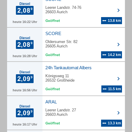
Diesel
Leerer Landstr. 74-76
26603 Aurich
13.8 km
heute 16:22 Uhr
SCORE
Diesel
Oldersumer Str. 82
26605 Aurich
14.2 km
heute 16:28 Uhr
24h Tankautomat Albers
Diesel
Königsweg 11
26532 Großheide
11.5 km
heute 16:56 Uhr
ARAL
Diesel
Leerer Landstr. 27
26603 Aurich
13.3 km
heute 16:17 Uhr