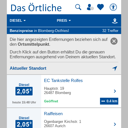
DIESEL
PREIS
Benzinpreise
in Blomberg-Ostfriesl
32 Treffer
Die hier angezeigten Entfernungen beziehen sich auf
den
Ortsmittelpunkt
.
Durch Klick auf den Button erhältst Du die genauen
Entfernungen ausgehend von Deinem aktuellen Standort.
Aktueller Standort
EC Tankstelle Rolfes
Diesel
Hauptstr. 19
26487 Blomberg
0.4 km
heute 15:48 Uhr
Raiffeisen
Diesel
Ogenbarger Kirchstr. 1
26607 Aurich