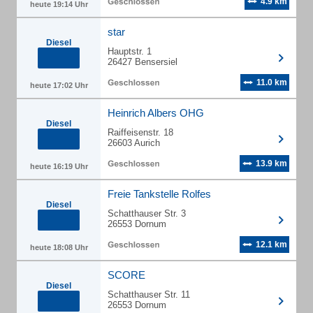
4.9 km
heute 19:14 Uhr
star
Diesel
Hauptstr. 1
26427 Bensersiel
11.0 km
heute 17:02 Uhr
Heinrich Albers OHG
Diesel
Raiffeisenstr. 18
26603 Aurich
13.9 km
heute 16:19 Uhr
Freie Tankstelle Rolfes
Diesel
Schatthauser Str. 3
26553 Dornum
12.1 km
heute 18:08 Uhr
SCORE
Diesel
Schatthauser Str. 11
26553 Dornum