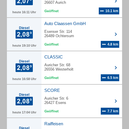
26607 Aurich
10.1 km
heute 16:11 Uhr
Auto Claassen GmbH
Diesel
Esenser Str. 114
26489 Ochtersum
4.8 km
heute 19:10 Uhr
CLASSIC
Diesel
Auricher Str. 68
26556 Westerholt
6.5 km
heute 16:58 Uhr
SCORE
Diesel
Auricher Str. 6
26427 Esens
7.7 km
heute 17:04 Uhr
Raiffeisen
Diesel