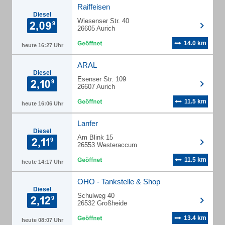
Raiffeisen
Diesel
Wiesenser Str. 40
26605 Aurich
14.0 km
heute 16:27 Uhr
ARAL
Diesel
Esenser Str. 109
26607 Aurich
11.5 km
heute 16:06 Uhr
Lanfer
Diesel
Am Blink 15
26553 Westeraccum
11.5 km
heute 14:17 Uhr
OHO - Tankstelle & Shop
Diesel
Schulweg 40
26532 Großheide
13.4 km
heute 08:07 Uhr