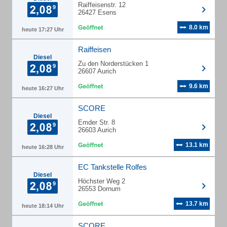
Raiffeisenstr. 12
26427 Esens
8.0 km
heute 17:27 Uhr
Raiffeisen
Diesel
Zu den Norderstücken 1
26607 Aurich
9.6 km
heute 16:27 Uhr
SCORE
Diesel
Emder Str. 8
26603 Aurich
13.1 km
heute 16:28 Uhr
EC Tankstelle Rolfes
Diesel
Höchster Weg 2
26553 Dornum
13.7 km
heute 18:14 Uhr
SCORE