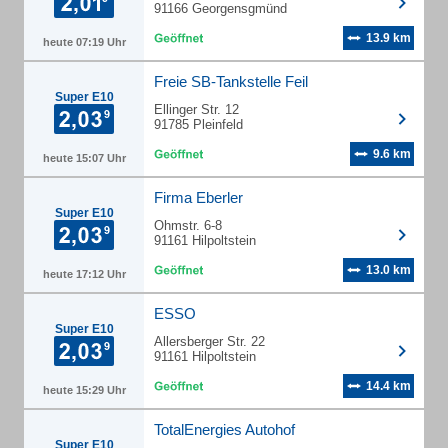
91166 Georgensgmünd
13.9 km
heute 07:19 Uhr
Freie SB-Tankstelle Feil
Super E10
Ellinger Str. 12
91785 Pleinfeld
9.6 km
heute 15:07 Uhr
Firma Eberler
Super E10
Ohmstr. 6-8
91161 Hilpoltstein
13.0 km
heute 17:12 Uhr
ESSO
Super E10
Allersberger Str. 22
91161 Hilpoltstein
14.4 km
heute 15:29 Uhr
TotalEnergies Autohof
Super E10