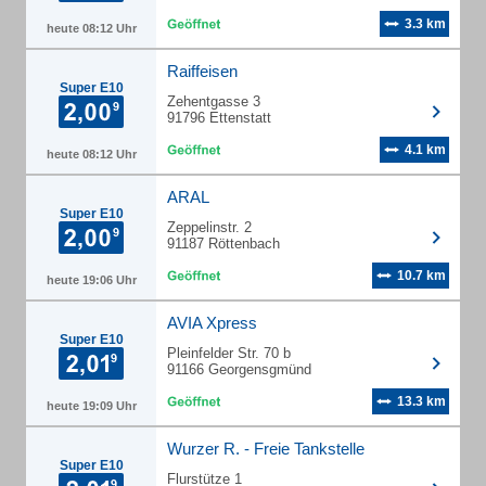
3.3 km
heute 08:12 Uhr
Raiffeisen
Super E10
Zehentgasse 3
91796 Ettenstatt
4.1 km
heute 08:12 Uhr
ARAL
Super E10
Zeppelinstr. 2
91187 Röttenbach
10.7 km
heute 19:06 Uhr
AVIA Xpress
Super E10
Pleinfelder Str. 70 b
91166 Georgensgmünd
13.3 km
heute 19:09 Uhr
Wurzer R. - Freie Tankstelle
Super E10
Flurstütze 1