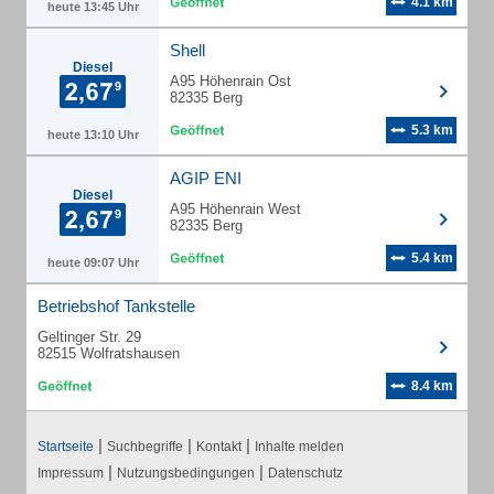
4.1 km
heute 13:45 Uhr
Shell
Diesel
A95 Höhenrain Ost
82335 Berg
5.3 km
heute 13:10 Uhr
AGIP ENI
Diesel
A95 Höhenrain West
82335 Berg
5.4 km
heute 09:07 Uhr
Betriebshof Tankstelle
Geltinger Str. 29
82515 Wolfratshausen
8.4 km
|
|
|
Startseite
Suchbegriffe
Kontakt
Inhalte melden
|
|
Impressum
Nutzungsbedingungen
Datenschutz