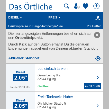
DIESEL
PREIS
Benzinpreise
in Berg-Starnberger-See
28 Treffer
Die hier angezeigten Entfernungen beziehen sich auf
den
Ortsmittelpunkt
.
Durch Klick auf den Button erhältst Du die genauen
Entfernungen ausgehend von Deinem aktuellen Standort.
Aktueller Standort
pur. einfach tanken
Diesel
Gewerbering 8 a
82544 Egling
11.1 km
heute 13:11 Uhr
Freie Tankstelle Huber
Diesel
Öhnböcker Straße 5
82544 Egling