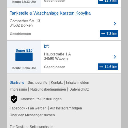
13.7 km
heute 18:33 Uhr
Tankstelle & Waschanlage Karsten Kobylka
Gombether Str. 13
34582 Borken
7.3 km
bft
Super E10
Hauptstraße 1 A
34590 Wabern
14.6 km
heute 05:04 Uhr
|
|
|
Startseite
Suchbegriffe
Kontakt
Inhalte melden
|
|
Impressum
Nutzungsbedingungen
Datenschutz
Datenschutz-Einstellungen
|
Facebook - Fan werden
Auf Instagram folgen
Über den Messenger suchen
Zur Desktop-Seite wechseln