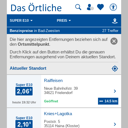
SUPER E10
PREIS
Benzinpreise
in Bad-Zwesten
27 Treffer
Die hier angezeigten Entfernungen beziehen sich auf
den
Ortsmittelpunkt
.
Durch Klick auf den Button erhältst Du die genauen
Entfernungen ausgehend von Deinem aktuellen Standort.
Aktueller Standort
Raiffeisen
Super E10
Neue Bahnhofstr. 39
34621 Frielendorf
14.5 km
heute 19:32 Uhr
Knies+Lagotka
Super E10
Poststr. 5
35114 Haina (Kloster)