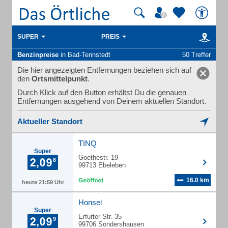
SUPER
PREIS
Benzinpreise
in Bad-Tennstedt
50 Treffer
Die hier angezeigten Entfernungen beziehen sich auf
den
Ortsmittelpunkt
.
Durch Klick auf den Button erhältst Du die genauen
Entfernungen ausgehend von Deinem aktuellen Standort.
Aktueller Standort
TINQ
Super
Goethestr. 19
99713 Ebeleben
16.0 km
heute 21:59 Uhr
Honsel
Super
Erfurter Str. 35
99706 Sondershausen