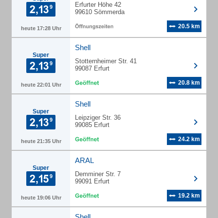
Erfurter Höhe 42
99610 Sömmerda
20.5 km
heute 17:28 Uhr
Shell
Super
Stotternheimer Str. 41
99087 Erfurt
20.8 km
heute 22:01 Uhr
Shell
Super
Leipziger Str. 36
99085 Erfurt
24.2 km
heute 21:35 Uhr
ARAL
Super
Demminer Str. 7
99091 Erfurt
19.2 km
heute 19:06 Uhr
Shell