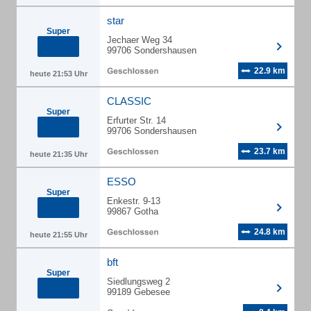
star
Super
Jechaer Weg 34
99706 Sondershausen
22.9 km
heute 21:53 Uhr
CLASSIC
Super
Erfurter Str. 14
99706 Sondershausen
23.7 km
heute 21:35 Uhr
ESSO
Super
Enkestr. 9-13
99867 Gotha
24.8 km
heute 21:55 Uhr
bft
Super
Siedlungsweg 2
99189 Gebesee