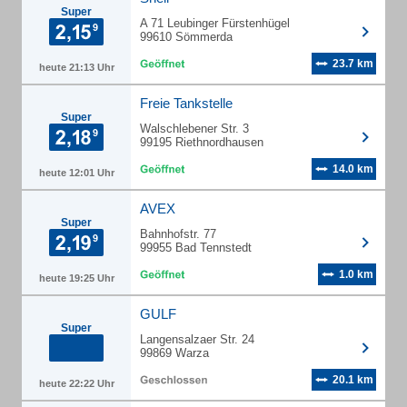
Super
A 71 Leubinger Fürstenhügel
99610 Sömmerda
23.7 km
heute 21:13 Uhr
Freie Tankstelle
Super
Walschlebener Str. 3
99195 Riethnordhausen
14.0 km
heute 12:01 Uhr
AVEX
Super
Bahnhofstr. 77
99955 Bad Tennstedt
1.0 km
heute 19:25 Uhr
GULF
Super
Langensalzaer Str. 24
99869 Warza
20.1 km
heute 22:22 Uhr