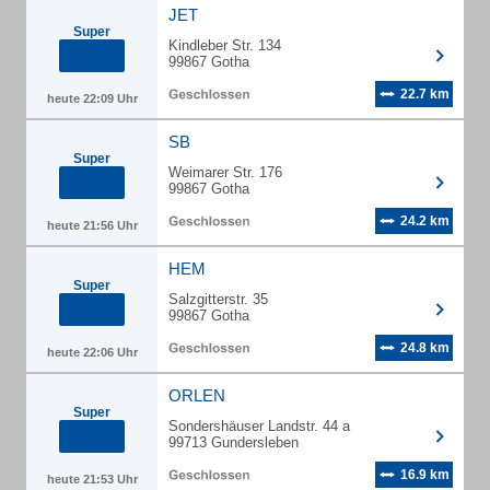
JET
Super
Kindleber Str. 134
99867 Gotha
22.7 km
heute 22:09 Uhr
SB
Super
Weimarer Str. 176
99867 Gotha
24.2 km
heute 21:56 Uhr
HEM
Super
Salzgitterstr. 35
99867 Gotha
24.8 km
heute 22:06 Uhr
ORLEN
Super
Sondershäuser Landstr. 44 a
99713 Gundersleben
16.9 km
heute 21:53 Uhr