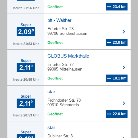
23.4 km
heute 21:56 Uhr
bft - Walther
Super
Erfurter Str. 23
99706 Sondershausen
23.8 km
heute 21:53 Uhr
GLOBUS Markthalle
Super
Erfurter Str. 72
99095 Mittelhausen
18.1 km
heute 20:55 Uhr
star
Super
Frohndorfer Str. 78
99610 Sömmerda
22.0 km
heute 20:53 Uhr
star
Super
Dubliner Str. 3