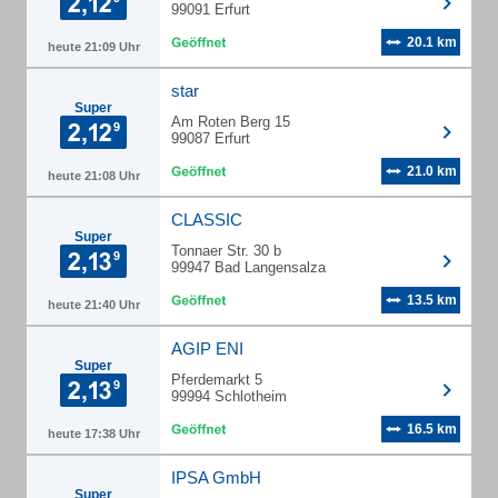
99091 Erfurt
20.1 km
heute 21:09 Uhr
star
Super
Am Roten Berg 15
99087 Erfurt
21.0 km
heute 21:08 Uhr
CLASSIC
Super
Tonnaer Str. 30 b
99947 Bad Langensalza
13.5 km
heute 21:40 Uhr
AGIP ENI
Super
Pferdemarkt 5
99994 Schlotheim
16.5 km
heute 17:38 Uhr
IPSA GmbH
Super