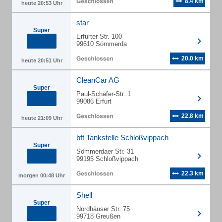
8.4 km
heute 20:53 Uhr
star
Super
Erfurter Str. 100
99610 Sömmerda
20.0 km
heute 20:51 Uhr
CleanCar AG
Super
Paul-Schäfer-Str. 1
99086 Erfurt
22.8 km
heute 21:09 Uhr
bft Tankstelle Schloßvippach
Super
Sömmerdaer Str. 31
99195 Schloßvippach
22.3 km
morgen 00:48 Uhr
Shell
Super
Nordhäuser Str. 75
99718 Greußen