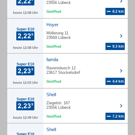
23556 Lübeck
8.2 km
heute 12:08 Uhr
Hoyer
Super E10
Möllerung 11
23569 Lübeck
9.3 km
heute 12:08 Uhr
famila
Super E10
Ravensbusch 12
23617 Stockelsdorf
4.4 km
heute 12:03 Uhr
Shell
Super E10
Ziegelstr. 167
23556 Lübeck
7.2 km
heute 12:49 Uhr
Shell
Super E10