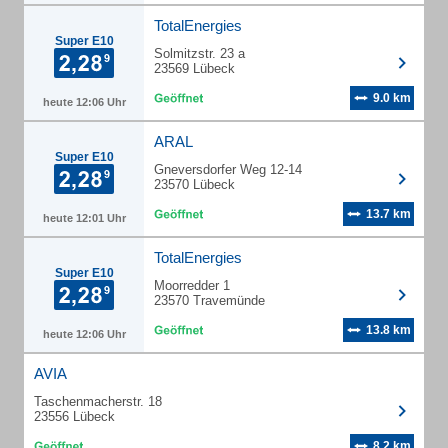
TotalEnergies
Super E10
Solmitzstr. 23 a
23569 Lübeck
9.0 km
heute 12:06 Uhr
ARAL
Super E10
Gneversdorfer Weg 12-14
23570 Lübeck
13.7 km
heute 12:01 Uhr
TotalEnergies
Super E10
Moorredder 1
23570 Travemünde
13.8 km
heute 12:06 Uhr
AVIA
Taschenmacherstr. 18
23556 Lübeck
8.2 km