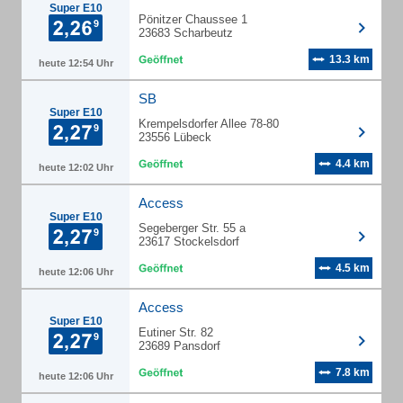
Super E10
Pönitzer Chaussee 1
23683 Scharbeutz
13.3 km
heute 12:54 Uhr
SB
Super E10
Krempelsdorfer Allee 78-80
23556 Lübeck
4.4 km
heute 12:02 Uhr
Access
Super E10
Segeberger Str. 55 a
23617 Stockelsdorf
4.5 km
heute 12:06 Uhr
Access
Super E10
Eutiner Str. 82
23689 Pansdorf
7.8 km
heute 12:06 Uhr