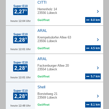
CITTI
Super E10
Herrenholz 14
23556 Lübeck
8.0 km
heute 12:04 Uhr
ARAL
Super E10
Krempelsdorfer Allee 63
23556 Lübeck
4.5 km
heute 12:01 Uhr
ARAL
Super E10
Fackenburger Allee 20
23554 Lübeck
5.7 km
heute 12:01 Uhr
Shell
Super E10
Borstelweg 21
23569 Lübeck
8.1 km
heute 12:48 Uhr