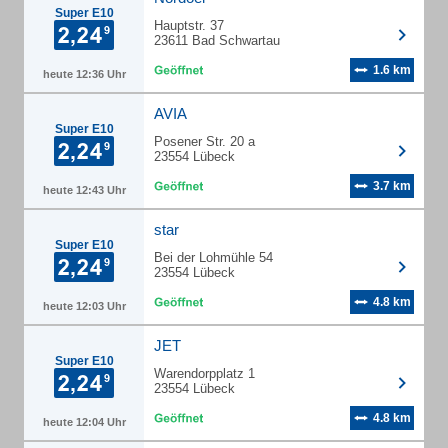
Super E10
Hauptstr. 37
23611 Bad Schwartau
1.6 km
heute 12:36 Uhr
AVIA
Super E10
Posener Str. 20 a
23554 Lübeck
3.7 km
heute 12:43 Uhr
star
Super E10
Bei der Lohmühle 54
23554 Lübeck
4.8 km
heute 12:03 Uhr
JET
Super E10
Warendorpplatz 1
23554 Lübeck
4.8 km
heute 12:04 Uhr