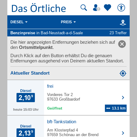
DIESEL
PREIS
Benzinpreise
in Bad-Neustadt-a-d-Saale
23 Treffer
Die hier angezeigten Entfernungen beziehen sich auf
den
Ortsmittelpunkt
.
Durch Klick auf den Button erhältst Du die genauen
Entfernungen ausgehend von Deinem aktuellen Standort.
Aktueller Standort
frei
Diesel
Vorderes Tor 2
97633 Großbardorf
13.1 km
heute 15:03 Uhr
bft-Tankstation
Diesel
Am Klosterpfad 4
97659 Schönau an der Brend