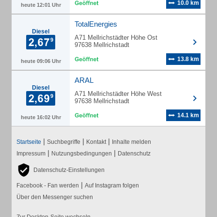
10.0 km
heute 12:01 Uhr
TotalEnergies
Diesel
A71 Mellrichstädter Höhe Ost
97638 Mellrichstadt
13.8 km
heute 09:06 Uhr
ARAL
Diesel
A71 Mellrichstädter Höhe West
97638 Mellrichstadt
14.1 km
heute 16:02 Uhr
|
|
|
Startseite
Suchbegriffe
Kontakt
Inhalte melden
|
|
Impressum
Nutzungsbedingungen
Datenschutz
Datenschutz-Einstellungen
|
Facebook - Fan werden
Auf Instagram folgen
Über den Messenger suchen