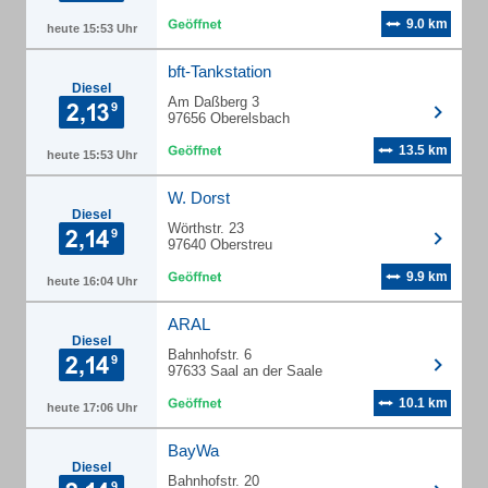
9.0 km
heute 15:53 Uhr
bft-Tankstation
Diesel
Am Daßberg 3
97656 Oberelsbach
13.5 km
heute 15:53 Uhr
W. Dorst
Diesel
Wörthstr. 23
97640 Oberstreu
9.9 km
heute 16:04 Uhr
ARAL
Diesel
Bahnhofstr. 6
97633 Saal an der Saale
10.1 km
heute 17:06 Uhr
BayWa
Diesel
Bahnhofstr. 20