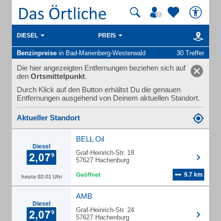
DIESEL
PREIS
Benzinpreise
in Bad-Marienberg-Westerwald
30 Treffer
Die hier angezeigten Entfernungen beziehen sich auf
den
Ortsmittelpunkt
.
Durch Klick auf den Button erhältst Du die genauen
Entfernungen ausgehend von Deinem aktuellen Standort.
Aktueller Standort
BELL Oil
Diesel
Graf-Heinrich-Str. 18
57627 Hachenburg
9.7 km
heute 02:01 Uhr
AMB
Diesel
Graf-Heinrich-Str. 24
57627 Hachenburg