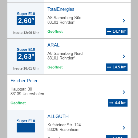
TotalEnergies
Super E10
A8 Samerberg Süd
83101 Rohrdorf
14.7 km
heute 12:06 Uhr
ARAL
Super E10
A8 Samerberg Nord
83101 Rohrdorf
14.5 km
heute 16:01 Uhr
Fischer Peter
Hauptstr. 30
83139 Untershofen
4.4 km
ALLGUTH
Super E10
Kufsteiner Str. 124
83026 Rosenheim