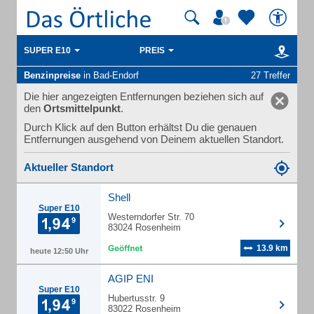
SUPER E10
PREIS
Benzinpreise
in Bad-Endorf
27 Treffer
Die hier angezeigten Entfernungen beziehen sich auf
den
Ortsmittelpunkt
.
Durch Klick auf den Button erhältst Du die genauen
Entfernungen ausgehend von Deinem aktuellen Standort.
Aktueller Standort
Shell
Super E10
Westerndorfer Str. 70
83024 Rosenheim
13.9 km
heute 12:50 Uhr
AGIP ENI
Super E10
Hubertusstr. 9
83022 Rosenheim