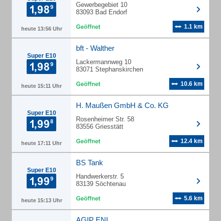
Gewerbegebiet 10
83093 Bad Endorf
1.1 km
heute 13:56 Uhr
bft - Walther
Super E10
Lackermannweg 10
83071 Stephanskirchen
10.6 km
heute 15:11 Uhr
H. Maußen GmbH & Co. KG
Super E10
Rosenheimer Str. 58
83556 Griesstätt
12.4 km
heute 17:11 Uhr
BS Tank
Super E10
Handwerkerstr. 5
83139 Söchtenau
5.6 km
heute 15:13 Uhr
AGIP ENI