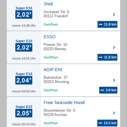
Shell
Super E10
Aschauer Str. 6
83112 Frasdorf
11.8 km
heute 14:38 Uhr
ESSO
Super E10
Priener Str. 10
83233 Bernau
11.8 km
heute 14:01 Uhr
AGIP ENI
Super E10
Bahnhofstr. 37
83253 Rimsting
3.9 km
heute 03:02 Uhr
Freie Tankstelle Hündl
Super E10
Rosenheimer Str. 6
83229 Aschau
14.3 km
heute 15:14 Uhr